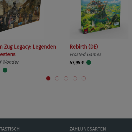
m Zug Legacy: Legenden
Rebirth (DE)
estens
Frosted Games
f Wonder
47,95 €
€
ETASTISCH
ZAHLUNGSARTEN