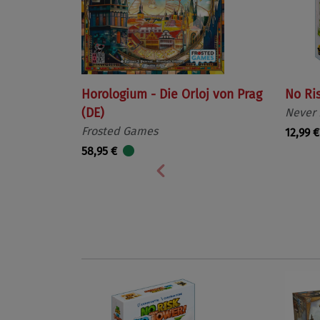
Horologium - Die Orloj von Prag
No Ri
(DE)
Never
Frosted Games
12,99 €
58,95 €
Vorherige