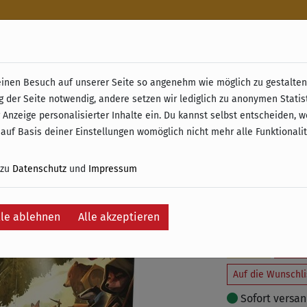
n
nen Besuch auf unserer Seite so angenehm wie möglich zu gestalten.
& Retoure ab 49 € (innerhalb Deutschlands)
g der Seite notwendig, andere setzen wir lediglich zu anonymen Statis
Everdell
 Anzeige personalisierter Inhalte ein. Du kannst selbst entscheiden, 
 auf Basis deiner Einstellungen womöglich nicht mehr alle Funktionali
(Erweit
 zu
Datenschutz
und
Impressum
49,99 €
inkl. 19% MwSt. –
lle ablehnen
Alle akzeptieren
In
Auf die Wunschli
Sofort versand