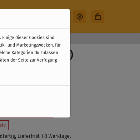
 Einige dieser Cookies sind
30 Tage Rückgabe
tik- und Marketingzwecken, für
 - Mistwood (DE)
welche Kategorien du zulassen
täten der Seite zur Verfügung
erung)
zzgl. Versandkosten
 den Warenkorb legen
ste
fertig, Lieferfrist 1-3 Werktage.