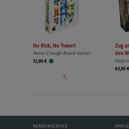
No Risk, No Tower!
Zug u
Never Enough Board Games
des W
Days o
12,99 €
63,95 
Vorherige
KUNDENSERVICE
SPIEL