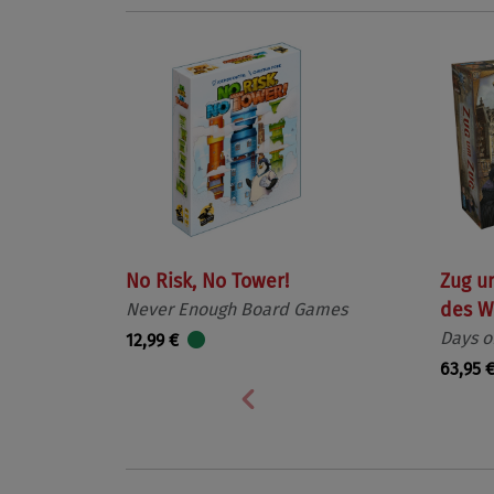
No Risk, No Tower!
Zug u
Never Enough Board Games
des W
Days o
12,99 €
63,95 
Vorherige