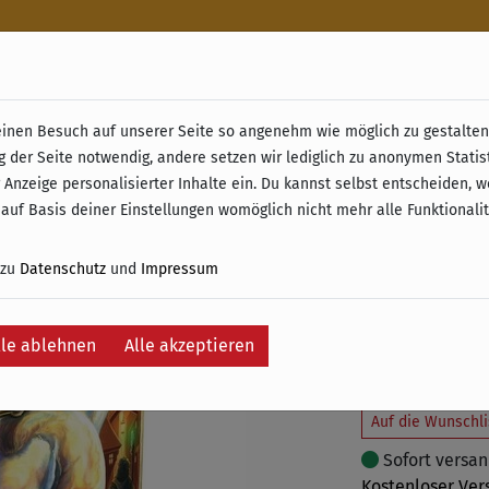
n
nen Besuch auf unserer Seite so angenehm wie möglich zu gestalten.
& Retoure ab 49 € (innerhalb Deutschlands)
g der Seite notwendig, andere setzen wir lediglich zu anonymen Statis
Djinn (D
 Anzeige personalisierter Inhalte ein. Du kannst selbst entscheiden, 
 auf Basis deiner Einstellungen womöglich nicht mehr alle Funktionali
53,95 €
59
 zu
Datenschutz
und
Impressum
inkl. 19% MwSt. –
Ersparnis:
6,04 
lle ablehnen
Alle akzeptieren
In
Auf die Wunschli
Sofort versand
Kostenloser Ver