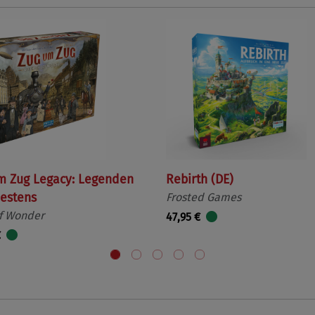
m Zug Legacy: Legenden
Rebirth (DE)
estens
Frosted Games
f Wonder
47,95 €
€