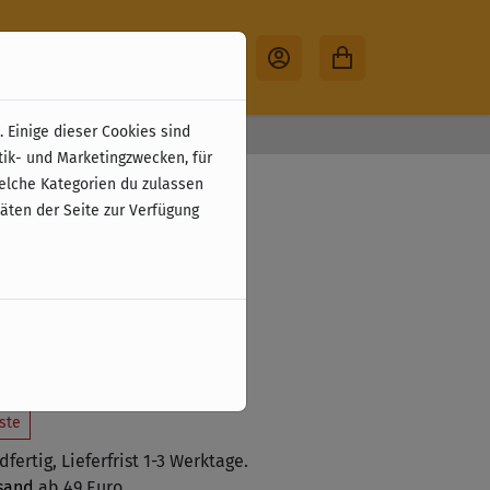
 Einige dieser Cookies sind
30 Tage Rückgabe
tik- und Marketingzwecken, für
E)
welche Kategorien du zulassen
täten der Seite zur Verfügung
,99 €
zzgl. Versandkosten
€ (10 %)
 den Warenkorb legen
ste
fertig, Lieferfrist 1-3 Werktage.
sand
ab 49 Euro