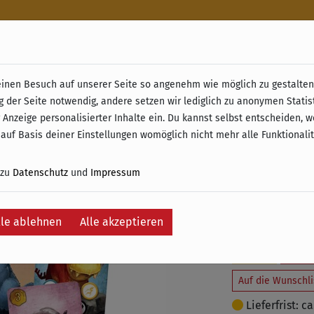
n
nen Besuch auf unserer Seite so angenehm wie möglich zu gestalten.
& Retoure ab 49 € (innerhalb Deutschlands)
g der Seite notwendig, andere setzen wir lediglich zu anonymen Statis
Whoosh 
 Anzeige personalisierter Inhalte ein. Du kannst selbst entscheiden, 
 auf Basis deiner Einstellungen womöglich nicht mehr alle Funktionali
Monste
 zu
Datenschutz
und
Impressum
24,95 €
25
inkl. 19% MwSt. –
lle ablehnen
Alle akzeptieren
Je
Auf die Wunschli
Lieferfrist: c