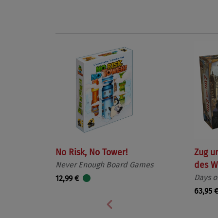
No Risk, No Tower!
Zug u
Never Enough Board Games
des W
Days o
12,99 €
63,95 
Vorherige