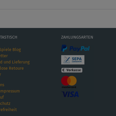
ETASTISCH
ZAHLUNGSARTEN
Spiele Blog
tter
d und Lieferung
lose Retoure
r
ns
Impressum
uf
chutz
refreiheit