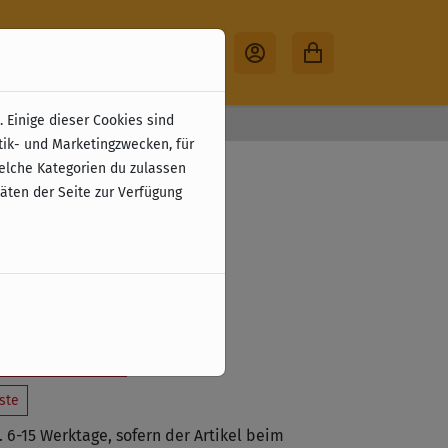
 Einige dieser Cookies sind
30 Tage Rückgabe
tik- und Marketingzwecken, für
- Der
welche Kategorien du zulassen
täten der Seite zur Verfügung
rschnapper
,00 €
zzgl. Versandkosten
tzt vorbestellen
ste
a. 6-15 Werktage, sofern der Artikel beim