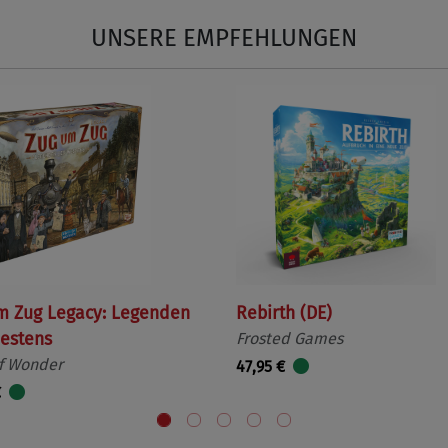
UNSERE EMPFEHLUNGEN
m Zug Legacy: Legenden
Rebirth (DE)
estens
Frosted Games
f Wonder
47,95 €
€