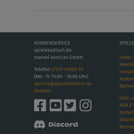
KUNDENSERVICE
SPIEL
spieletastisch.de
marvel services GmbH
Unser 
Newsle
Telefon
07031 41069-50
Versan
(Mo - Fr 13:00 - 16:00 Uhr)
Kosten
service@spieletastisch.de
Partne
Kontakt
Über u
AGB
/
Widerr
Datens
Barrie