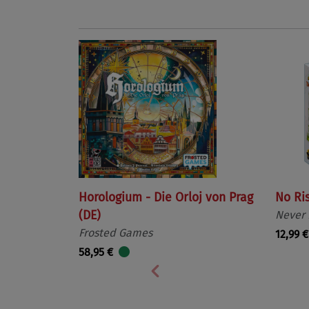
Horologium - Die Orloj von Prag
No Ri
(DE)
Never
Frosted Games
12,99 €
58,95 €
Vorherige