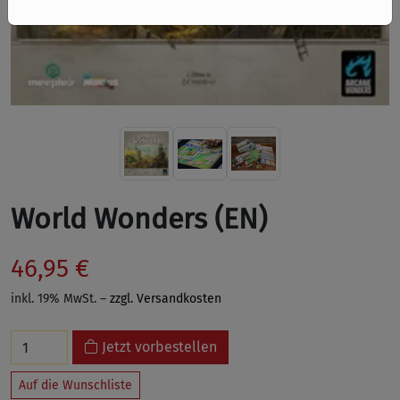
World Wonders (EN)
46,95 €
inkl. 19% MwSt. –
zzgl. Versandkosten
Jetzt vorbestellen
Auf die Wunschliste