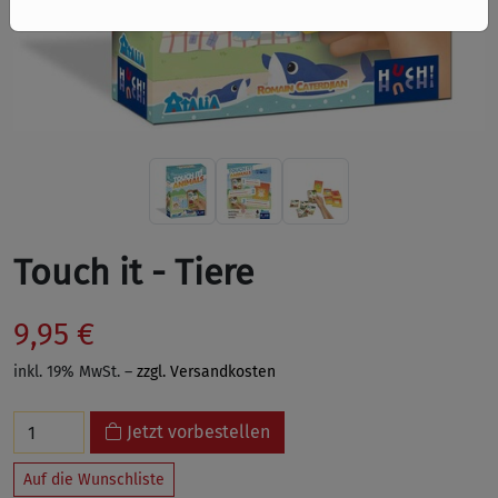
Touch it - Tiere
9,95 €
inkl. 19% MwSt. –
zzgl. Versandkosten
Jetzt vorbestellen
Auf die Wunschliste