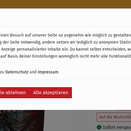
n
nen Besuch auf unserer Seite so angenehm wie möglich zu gestalten.
& Retoure ab 49 € (innerhalb Deutschlands)
g der Seite notwendig, andere setzen wir lediglich zu anonymen Statis
Nemesis
 Anzeige personalisierter Inhalte ein. Du kannst selbst entscheiden, 
 auf Basis deiner Einstellungen womöglich nicht mehr alle Funktionali
Kings
 zu
Datenschutz
und
Impressum
19,00 €
inkl. 19% MwSt. –
lle ablehnen
Alle akzeptieren
In
Auf die Wunschli
Sofort versand