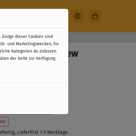
 Einige dieser Cookies sind
30 Tage Rückgabe
tik- und Marketingzwecken, für
: Lockdown - New
welche Kategorien du zulassen
täten der Seite zur Verfügung
zzgl. Versandkosten
 den Warenkorb legen
ste
fertig, Lieferfrist 1-3 Werktage.