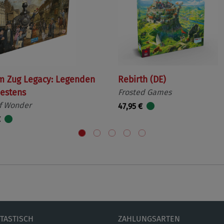
m Zug Legacy: Legenden
Rebirth (DE)
estens
Frosted Games
f Wonder
47,95 €
€
ETASTISCH
ZAHLUNGSARTEN