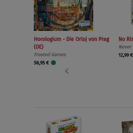
Horologium - Die Orloj von Prag
No Ri
(DE)
Never
Frosted Games
12,99 €
58,95 €
Vorherige