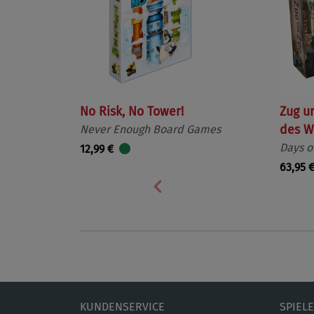
No Risk, No Tower!
Zug u
Never Enough Board Games
des W
Days o
12,99 €
63,95 
Vorherige
KUNDENSERVICE
SPIEL