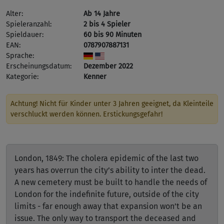
Alter:
Ab 14 Jahre
Spieleranzahl:
2 bis 4 Spieler
Spieldauer:
60 bis 90 Minuten
EAN:
0787907887131
Sprache:
Erscheinungsdatum:
Dezember 2022
Kategorie:
Kenner
Achtung! Nicht für Kinder unter 3 Jahren geeignet, da Kleinteile
verschluckt werden können. Erstickungsgefahr!
London, 1849: The cholera epidemic of the last two
years has overrun the city’s ability to inter the dead.
A new cemetery must be built to handle the needs of
London for the indefinite future, outside of the city
limits - far enough away that expansion won’t be an
issue. The only way to transport the deceased and