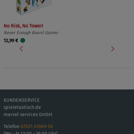
No Risk, No Tower!
Never Enough Board Games
12,99 €
Vorherige
Nächst
KUNDENSERVICE
spieletastisch.de
marvel services GmbH
Telefon
07031 41069-50
(Mo - Fr 13:00 - 16:00 Uhr)