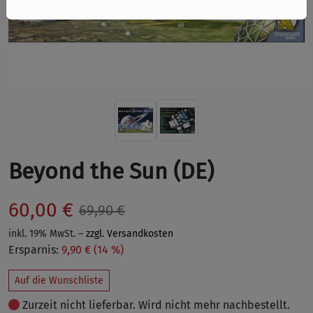
Beyond the Sun (DE)
60,00 €
69,90 €
inkl. 19% MwSt. –
zzgl. Versandkosten
Ersparnis:
9,90 € (14 %)
Auf die Wunschliste
Zurzeit nicht lieferbar. Wird nicht mehr nachbestellt.