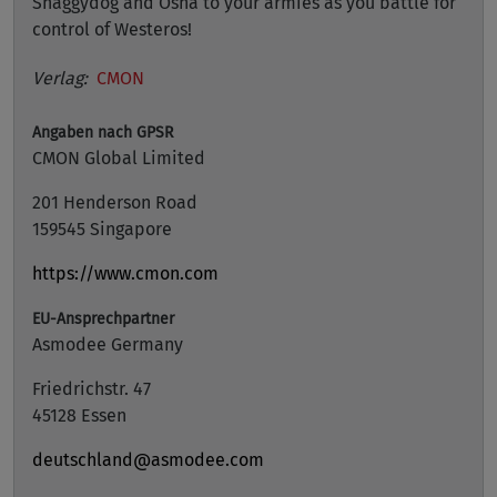
Shaggydog and Osha to your armies as you battle for
control of Westeros!
Verlag:
CMON
Angaben nach GPSR
CMON Global Limited
201 Henderson Road
159545 Singapore
https://www.cmon.com
EU-Ansprechpartner
Asmodee Germany
Friedrichstr. 47
45128 Essen
deutschland@asmodee.com