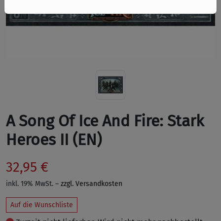
A Song Of Ice And Fire: Stark
Heroes II (EN)
32,95 €
inkl. 19% MwSt. –
zzgl. Versandkosten
Auf die Wunschliste