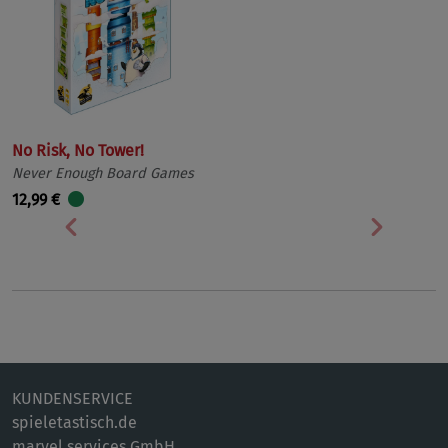
No Risk, No Tower!
Never Enough Board Games
12,99 €
Vorherige
Nächst
KUNDENSERVICE
spieletastisch.de
marvel services GmbH