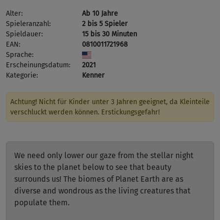
Alter:
Ab 10 Jahre
Spieleranzahl:
2 bis 5 Spieler
Spieldauer:
15 bis 30 Minuten
EAN:
0810011721968
Sprache:
Erscheinungsdatum:
2021
Kategorie:
Kenner
Achtung! Nicht für Kinder unter 3 Jahren geeignet, da Kleinteile
verschluckt werden können. Erstickungsgefahr!
We need only lower our gaze from the stellar night
skies to the planet below to see that beauty
surrounds us! The biomes of Planet Earth are as
diverse and wondrous as the living creatures that
populate them.