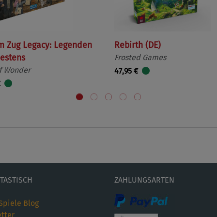
m Zug Legacy: Legenden
Rebirth (DE)
estens
Frosted Games
f Wonder
47,95 €
€
ETASTISCH
ZAHLUNGSARTEN
Spiele Blog
tter