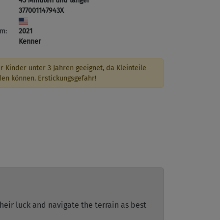
45 Minuten und länger
377001147943X
m:
2021
Kenner
r Kinder unter 3 Jahren geeignet, da Kleinteile
den können. Erstickungsgefahr!
eir luck and navigate the terrain as best