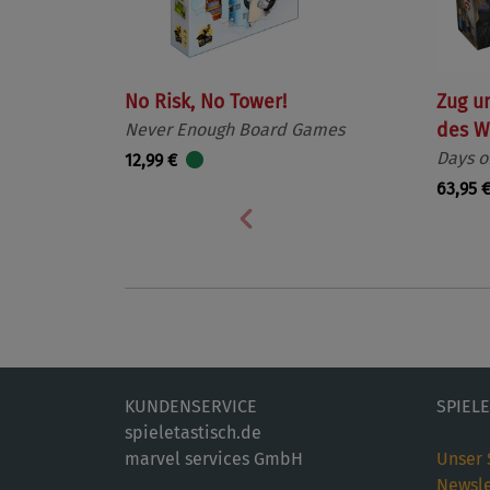
No Risk, No Tower!
Zug u
Never Enough Board Games
des W
Days o
12,99 €
63,95 
Vorherige
KUNDENSERVICE
SPIEL
spieletastisch.de
marvel services GmbH
Unser 
Newsle