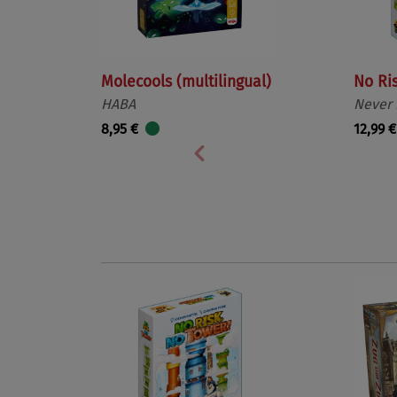
Molecools (multilingual)
No Ri
HABA
Never
8,95 €
12,99 €
Vorherige