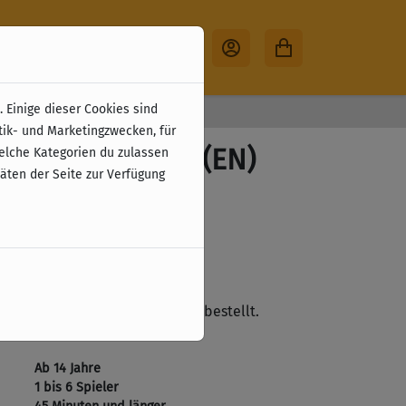
 Einige dieser Cookies sind
30 Tage Rückgabe
tik- und Marketingzwecken, für
n GT - Core Box (EN)
welche Kategorien du zulassen
täten der Seite zur Verfügung
zzgl. Versandkosten
ste
lieferbar. Wird nicht mehr nachbestellt.
Ab 14 Jahre
1 bis 6 Spieler