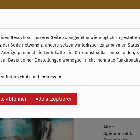
n
nen Besuch auf unserer Seite so angenehm wie möglich zu gestalten.
& Retoure ab 49 € (innerhalb Deutschlands)
g der Seite notwendig, andere setzen wir lediglich zu anonymen Statis
Rallyma
 Anzeige personalisierter Inhalte ein. Du kannst selbst entscheiden, 
 auf Basis deiner Einstellungen womöglich nicht mehr alle Funktionali
38,95 €
 zu
Datenschutz
und
Impressum
inkl. 19% MwSt. –
Auf die Wunschli
lle ablehnen
Alle akzeptieren
Zurzeit nicht 
Alter:
Spieleranzahl: