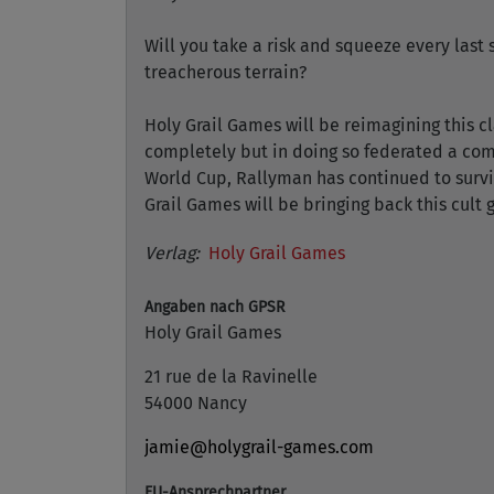
Will you take a risk and squeeze every last 
treacherous terrain?
Holy Grail Games will be reimagining this cl
completely but in doing so federated a com
World Cup, Rallyman has continued to surviv
Grail Games will be bringing back this cult
Verlag:
Holy Grail Games
Angaben nach GPSR
Holy Grail Games
21 rue de la Ravinelle
54000 Nancy
jamie@holygrail-games.com
EU-Ansprechpartner