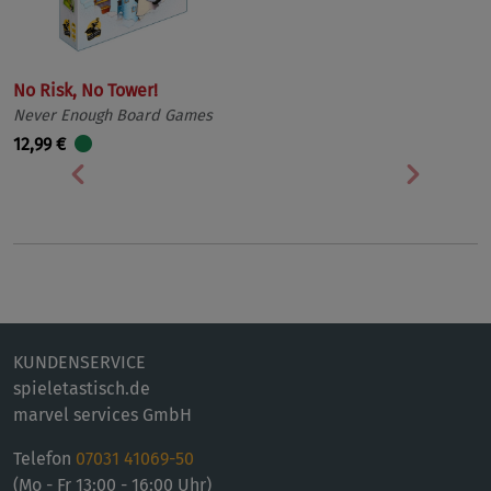
No Risk, No Tower!
Never Enough Board Games
12,99 €
Vorherige
Nächst
KUNDENSERVICE
spieletastisch.de
marvel services GmbH
Telefon
07031 41069-50
(Mo - Fr 13:00 - 16:00 Uhr)