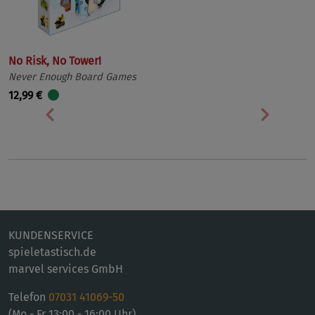
No Risk, No Tower!
Never Enough Board Games
12,99 €
Vorherige
Nächst
KUNDENSERVICE
spieletastisch.de
marvel services GmbH
Telefon
07031 41069-50
(Mo - Fr 13:00 - 16:00 Uhr)