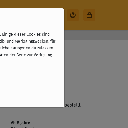
 Einige dieser Cookies sind
30 Tage Rückgabe
tik- und Marketingzwecken, für
Master
welche Kategorien du zulassen
täten der Seite zur Verfügung
5 €
zzgl. Versandkosten
 (10 %)
ste
lieferbar. Wird nicht mehr nachbestellt.
Ab 8 Jahre