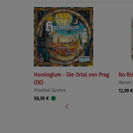
Horologium - Die Orloj von Prag
No Ri
(DE)
Never
Frosted Games
12,99 €
58,95 €
Vorherige