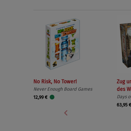
No Risk, No Tower!
Zug u
Never Enough Board Games
des W
Days o
12,99 €
63,95 
Vorherige