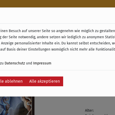
n
nen Besuch auf unserer Seite so angenehm wie möglich zu gestalten.
& Retoure ab 49 € (innerhalb Deutschlands)
g der Seite notwendig, andere setzen wir lediglich zu anonymen Statis
Dragon 
 Anzeige personalisierter Inhalte ein. Du kannst selbst entscheiden, 
 auf Basis deiner Einstellungen womöglich nicht mehr alle Funktionali
8,90 €
9,9
 zu
Datenschutz
und
Impressum
inkl. 19% MwSt. –
Ersparnis:
1,05 €
lle ablehnen
Alle akzeptieren
Auf die Wunschli
Zurzeit nicht 
Alter: