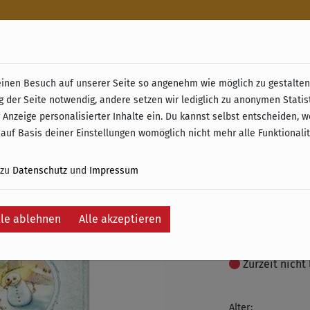
n
nen Besuch auf unserer Seite so angenehm wie möglich zu gestalten.
& Retoure ab 49 € (innerhalb Deutschlands)
g der Seite notwendig, andere setzen wir lediglich zu anonymen Statis
Dreamsc
 Anzeige personalisierter Inhalte ein. Du kannst selbst entscheiden, 
 auf Basis deiner Einstellungen womöglich nicht mehr alle Funktionali
(Erweit
 zu
Datenschutz
und
Impressum
11,50 €
inkl. 19% MwSt. –
lle ablehnen
Alle akzeptieren
Auf die Wunschli
Zurzeit nicht 
Alter: