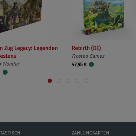
m Zug Legacy: Legenden
Rebirth (DE)
estens
Frosted Games
f Wonder
47,95 €
€
ETASTISCH
ZAHLUNGSARTEN