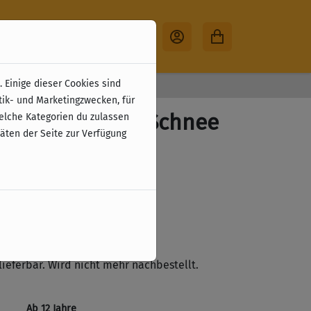
 Einige dieser Cookies sind
30 Tage Rückgabe
tik- und Marketingzwecken, für
ape: Weiß wie Schnee
welche Kategorien du zulassen
täten der Seite zur Verfügung
erung)
zzgl. Versandkosten
ste
lieferbar. Wird nicht mehr nachbestellt.
Ab 12 Jahre