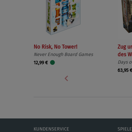
No Risk, No Tower!
Zug u
Never Enough Board Games
des W
Days o
12,99 €
63,95 
Vorherige
KUNDENSERVICE
SPIEL