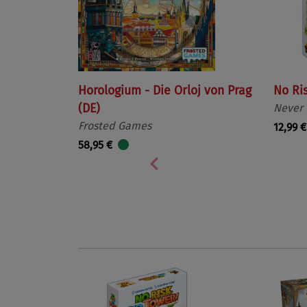
Horologium - Die Orloj von Prag
No Ri
(DE)
Never
Frosted Games
12,99 €
58,95 €
Vorherige