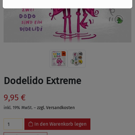
Dodelido Extreme
9,95 €
inkl. 19% MwSt. –
zzgl. Versandkosten
In den Warenkorb legen