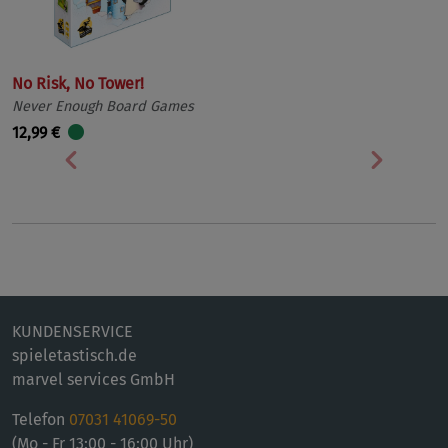
No Risk, No Tower!
Never Enough Board Games
12,99 €
Vorherige
Nächst
KUNDENSERVICE
spieletastisch.de
marvel services GmbH
Telefon
07031 41069-50
(Mo - Fr 13:00 - 16:00 Uhr)