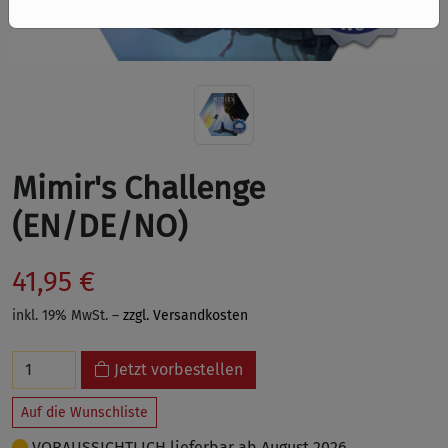
Mimir's Challenge
(EN/DE/NO)
41,95 €
inkl. 19% MwSt. –
zzgl. Versandkosten
Jetzt vorbestellen
Auf die Wunschliste
VORAUSSICHTLICH lieferbar ab August 2026