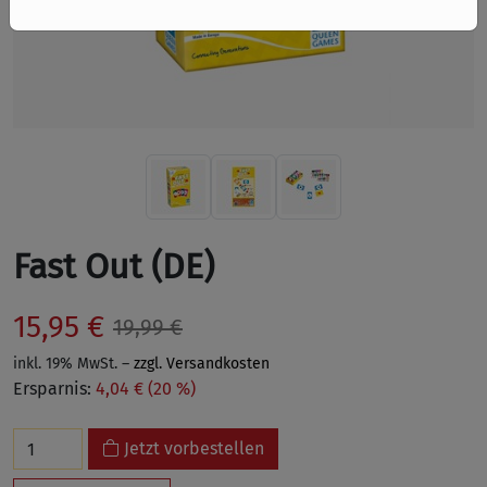
Fast Out (DE)
15,95 €
19,99 €
inkl. 19% MwSt. –
zzgl. Versandkosten
Ersparnis:
4,04 € (20 %)
Jetzt vorbestellen