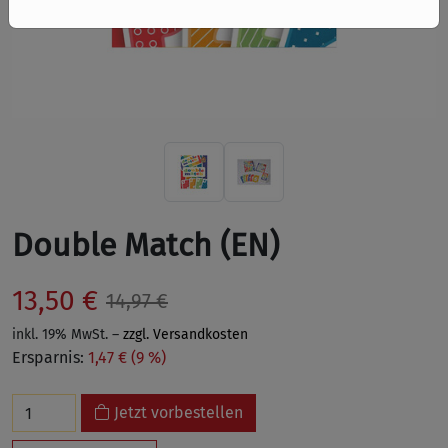
Double Match (EN)
13,50 €
14,97 €
inkl. 19% MwSt. –
zzgl. Versandkosten
Ersparnis:
1,47 € (9 %)
Jetzt vorbestellen