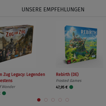
UNSERE EMPFEHLUNGEN
m Zug Legacy: Legenden
Rebirth (DE)
estens
Frosted Games
f Wonder
47,95 €
€