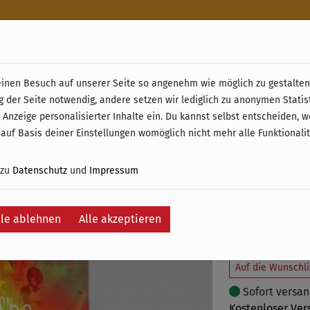
n
nen Besuch auf unserer Seite so angenehm wie möglich zu gestalten.
& Retoure ab 49 € (innerhalb Deutschlands)
g der Seite notwendig, andere setzen wir lediglich zu anonymen Statis
On Mars:
 Anzeige personalisierter Inhalte ein. Du kannst selbst entscheiden, 
 auf Basis deiner Einstellungen womöglich nicht mehr alle Funktionali
62,95 €
69
 zu
Datenschutz
und
Impressum
inkl. 19% MwSt. –
Ersparnis:
6,95 €
lle ablehnen
Alle akzeptieren
In
Auf die Wunschli
Sofort versand
Kostenloser Ver