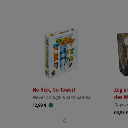
No Risk, No Tower!
Zug u
Never Enough Board Games
des W
Days o
12,99 €
63,95 
Vorherige