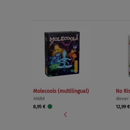
Molecools (multilingual)
No Ri
HABA
Never
8,95 €
12,99 €
Vorherige