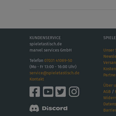
KUNDENSERVICE
SPIEL
spieletastisch.de
marvel services GmbH
Unser 
Newsle
Telefon
07031 41069-50
Versan
(Mo - Fr 13:00 - 16:00 Uhr)
Kosten
service@spieletastisch.de
Partne
Kontakt
Über u
AGB
/
Widerr
Datens
Barrie