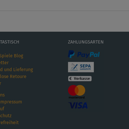
ETASTISCH
ZAHLUNGSARTEN
Spiele Blog
tter
d und Lieferung
lose Retoure
r
ns
Impressum
uf
chutz
refreiheit