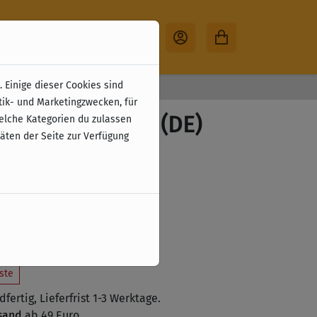
 Einige dieser Cookies sind
30 Tage Rückgabe
tik- und Marketingzwecken, für
 Alien Invasion (DE)
welche Kategorien du zulassen
täten der Seite zur Verfügung
,90 €
zzgl. Versandkosten
 (9 %)
 den Warenkorb legen
ste
fertig, Lieferfrist 1-3 Werktage.
sand
ab 49 Euro