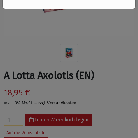
A Lotta Axolotls (EN)
18,95 €
inkl. 19% MwSt. –
zzgl. Versandkosten
In den Warenkorb legen
Auf die Wunschliste