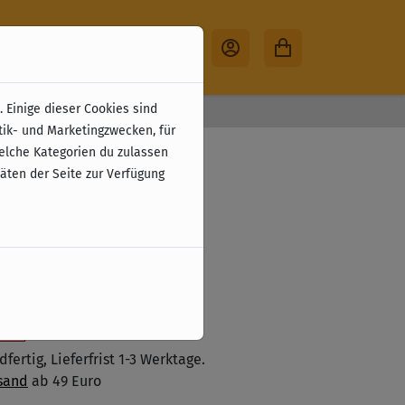
 Einige dieser Cookies sind
30 Tage Rückgabe
tik- und Marketingzwecken, für
 (DE)
welche Kategorien du zulassen
täten der Seite zur Verfügung
zzgl. Versandkosten
 den Warenkorb legen
ste
fertig, Lieferfrist 1-3 Werktage.
sand
ab 49 Euro