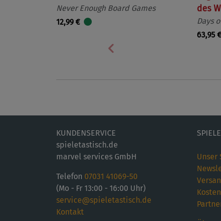
Never Enough Board Games
des W
Days o
12,99 €
63,95 
Vorherige
KUNDENSERVICE
SPIEL
spieletastisch.de
marvel services GmbH
Unser 
Newsle
Telefon
07031 41069-50
Versan
(Mo - Fr 13:00 - 16:00 Uhr)
Kosten
service@spieletastisch.de
Partne
Kontakt