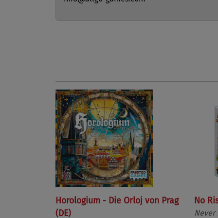
Horologium - Die Orloj von Prag
No Ri
(DE)
Never