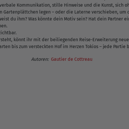
nverbale Kommunikation, stille Hinweise und die Kunst, sich o
ein Gartenplättchen legen – oder die Laterne verschieben, um
ist du ihm? Was könnte dein Motiv sein? Hat dein Partner ein
hen.
ichtbar.
ersteht, könnt ihr mit der beiliegenden Reise-Erweiterung ne
rten bis zum versteckten Hof im Herzen Tokios – jede Partie br
Autoren:
Gautier de Cottreau