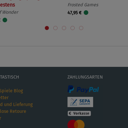
estens
Frosted Games
f Wonder
47,95 €
€
ETASTISCH
ZAHLUNGSARTEN
Spiele Blog
tter
d und Lieferung
lose Retoure
r