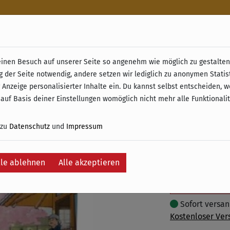
n
nen Besuch auf unserer Seite so angenehm wie möglich zu gestalten.
& Retoure ab 49 € (innerhalb Deutschlands)
g der Seite notwendig, andere setzen wir lediglich zu anonymen Statis
Niwashi
 Anzeige personalisierter Inhalte ein. Du kannst selbst entscheiden, 
 auf Basis deiner Einstellungen womöglich nicht mehr alle Funktionali
11,95 €
 zu
Datenschutz
und
Impressum
inkl. 19% MwSt. –
lle ablehnen
Alle akzeptieren
In
Auf die Wunschli
Sofort versand
Kostenloser Ver