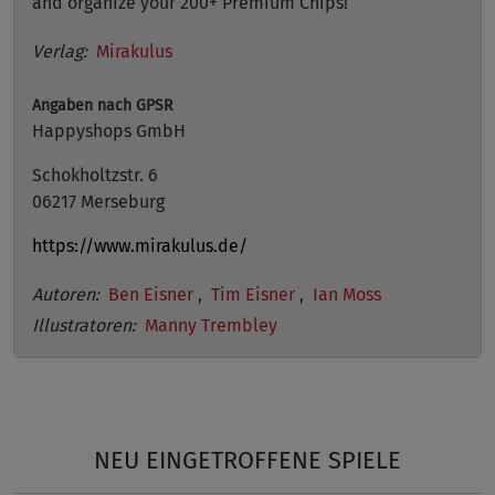
and organize your 200+ Premium Chips!
Verlag:
Mirakulus
Angaben nach GPSR
Happyshops GmbH
Schokholtzstr. 6
06217 Merseburg
https://www.mirakulus.de/
Autoren:
Ben Eisner
,
Tim Eisner
,
Ian Moss
Illustratoren:
Manny Trembley
NEU EINGETROFFENE SPIELE