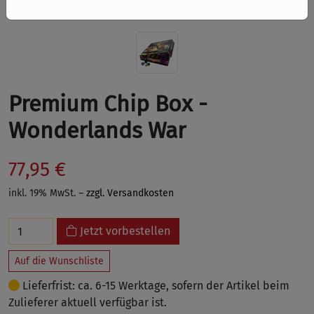
Premium Chip Box -
Wonderlands War
77,95 €
inkl. 19% MwSt. –
zzgl. Versandkosten
Jetzt vorbestellen
Auf die Wunschliste
Lieferfrist: ca. 6-15 Werktage, sofern der Artikel beim
Zulieferer aktuell verfügbar ist.