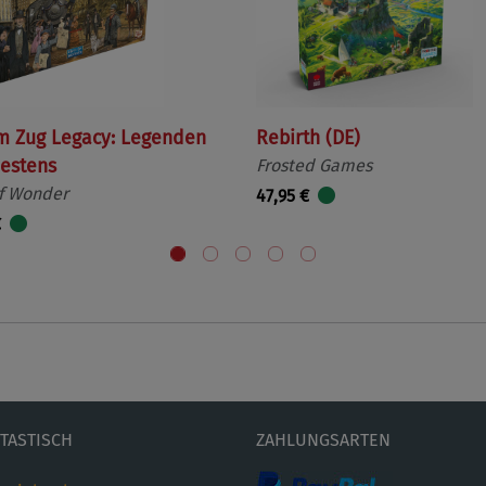
m Zug Legacy: Legenden
Rebirth (DE)
estens
Frosted Games
f Wonder
47,95 €
€
ETASTISCH
ZAHLUNGSARTEN