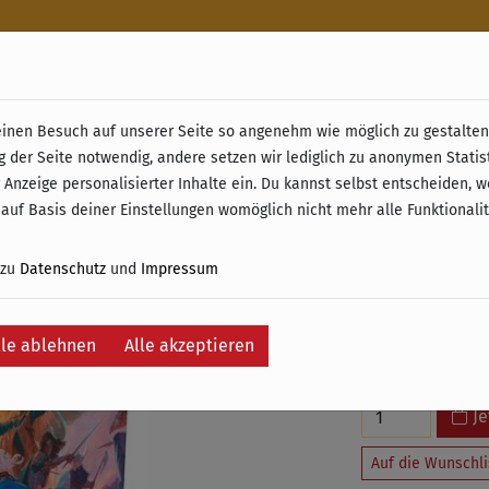
n
nen Besuch auf unserer Seite so angenehm wie möglich zu gestalten.
& Retoure ab 49 € (innerhalb Deutschlands)
g der Seite notwendig, andere setzen wir lediglich zu anonymen Statis
Dungeon
 Anzeige personalisierter Inhalte ein. Du kannst selbst entscheiden, 
 auf Basis deiner Einstellungen womöglich nicht mehr alle Funktionali
Spieler
 zu
Datenschutz
und
Impressum
49,99 €
inkl. 7% MwSt. – K
lle ablehnen
Alle akzeptieren
Versand ausschlie
Je
Auf die Wunschli