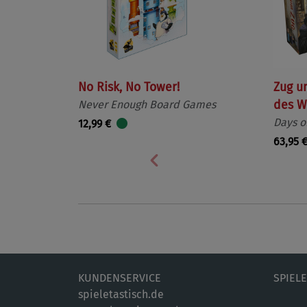
No Risk, No Tower!
Zug u
Never Enough Board Games
des W
Days o
12,99 €
63,95 
Vorherige
KUNDENSERVICE
SPIEL
spieletastisch.de