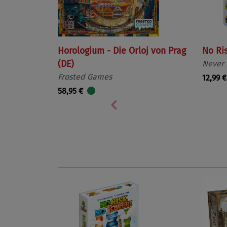
Horologium - Die Orloj von Prag
No Ri
(DE)
Never
Frosted Games
12,99 €
58,95 €
Vorherige