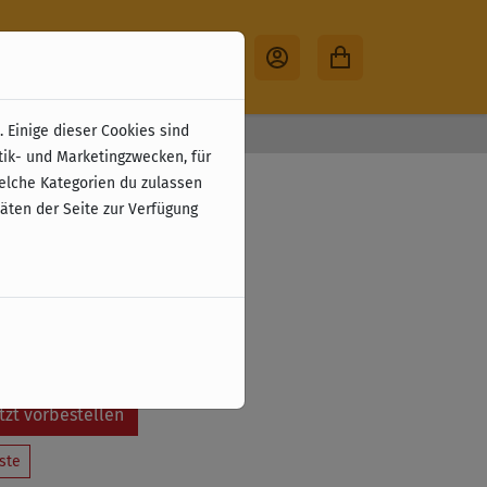
 Einige dieser Cookies sind
30 Tage Rückgabe
tik- und Marketingzwecken, für
s & Dragons –
welche Kategorien du zulassen
täten der Seite zur Verfügung
handbuch 2024
ostenloser Versand.
ßlich nach Deutschland.
tzt vorbestellen
ste