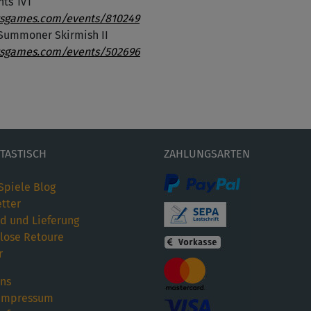
hts 1v1
uvsgames.com/events/810249
a Summoner Skirmish II
uvsgames.com/events/502696
ETASTISCH
ZAHLUNGSARTEN
Spiele Blog
tter
d und Lieferung
lose Retoure
r
ns
Impressum