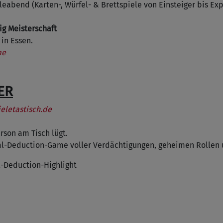
ieleabend (Karten-, Würfel- & Brettspiele von Einsteiger bis Ex
g Meisterschaft
 in Essen.
me
ER
eletastisch.de
son am Tisch lügt.
cial-Deduction-Game voller Verdächtigungen, geheimen Rollen
al-Deduction-Highlight