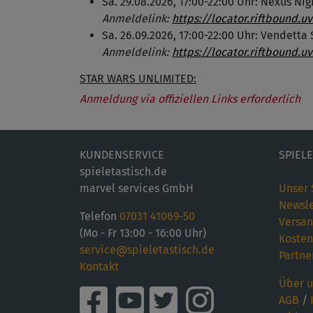
Sa. 29.08.2026, 17:00-22:00 Uhr: Nexus Nig
Anmeldelink:
https://locator.riftbound.
Sa. 26.09.2026, 17:00-22:00 Uhr: Vendett
Anmeldelink:
https://locator.riftbound.
STAR WARS UNLIMITED:
Anmeldung via offiziellen Links erforderlich
KUNDENSERVICE
SPIEL
spieletastisch.de
marvel services GmbH
Unser 
Newsle
Telefon
07031 41069-50
Versan
(Mo - Fr 13:00 - 16:00 Uhr)
Kosten
service@spieletastisch.de
Partne
Kontakt
Über u
AGB
/