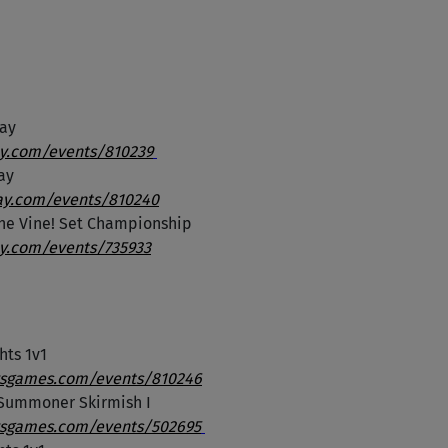
lay
ay.com/events/810239
ay
lay.com/events/810240
 the Vine! Set Championship
ay.com/events/735933
hts 1v1
uvsgames.com/events/810246
a Summoner Skirmish I
uvsgames.com/events/502695