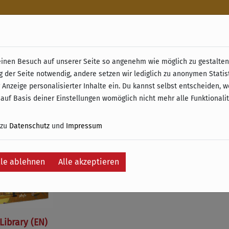
n
nen Besuch auf unserer Seite so angenehm wie möglich zu gestalten.
& Retoure ab 49 € (innerhalb Deutschlands)
g der Seite notwendig, andere setzen wir lediglich zu anonymen Statis
 Anzeige personalisierter Inhalte ein. Du kannst selbst entscheiden, 
e
 auf Basis deiner Einstellungen womöglich nicht mehr alle Funktionali
 zu
Datenschutz
und
Impressum
lle ablehnen
Alle akzeptieren
Library (EN)