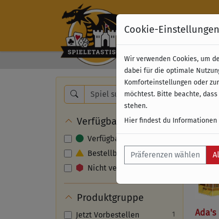
Cookie-Einstellunge
Wir verwenden Cookies, um dei
Kostenloser Versand 
dabei für die optimale Nutzun
Komforteinstellungen oder zur
Nam
möchtest. Bitte beachte, dass
stehen.
Verfügbarkeit
Hier findest du Informationen
Verfügbar
Bestellbar
Präferenzen wählen
A
Nicht verfügbar
Produktgruppe
Ada's 
Jetzt Vorbestellen
1