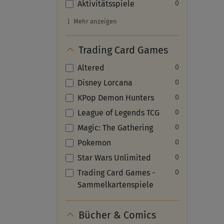
Aktivitätsspiele
0
Mehr anzeigen
Trading Card Games
Altered
0
Disney Lorcana
0
KPop Demon Hunters
0
League of Legends TCG
0
Magic: The Gathering
0
Pokemon
0
Star Wars Unlimited
0
Trading Card Games -
0
Sammelkartenspiele
Bücher & Comics