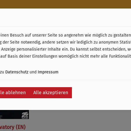
n
nen Besuch auf unserer Seite so angenehm wie möglich zu gestalten.
& Retoure ab 49 € (innerhalb Deutschlands)
g der Seite notwendig, andere setzen wir lediglich zu anonymen Statis
 Anzeige personalisierter Inhalte ein. Du kannst selbst entscheiden, 
e
 auf Basis deiner Einstellungen womöglich nicht mehr alle Funktionali
 zu
Datenschutz
und
Impressum
lle ablehnen
Alle akzeptieren
vatory (EN)