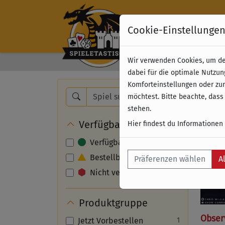
Cookie-Einstellunge
Wir verwenden Cookies, um dei
Kostenloser Versand 
dabei für die optimale Nutzun
Komforteinstellungen oder zur
Nam
möchtest. Bitte beachte, dass
stehen.
Verfügbarkeit
Hier findest du Informationen
Verfügbar
Bestellbar
Präferenzen wählen
A
Nicht verfügbar
Produktgruppe
Obser
Jetzt Vorbestellen
1