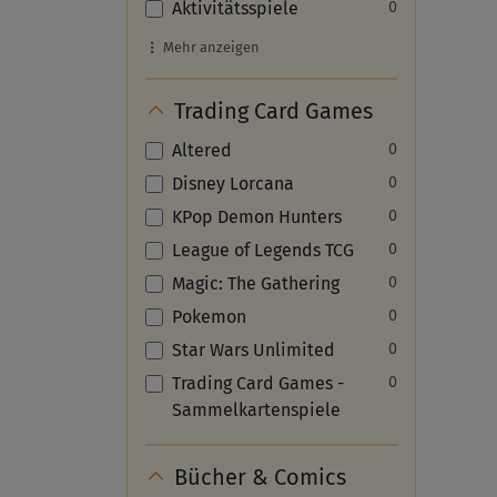
Aktivitätsspiele
0
Mehr anzeigen
Trading Card Games
Altered
0
Disney Lorcana
0
KPop Demon Hunters
0
League of Legends TCG
0
Magic: The Gathering
0
Pokemon
0
Star Wars Unlimited
0
Trading Card Games -
0
Sammelkartenspiele
Bücher & Comics