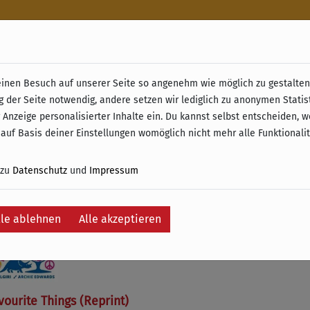
n
nen Besuch auf unserer Seite so angenehm wie möglich zu gestalten.
& Retoure ab 49 € (innerhalb Deutschlands)
g der Seite notwendig, andere setzen wir lediglich zu anonymen Statis
 Anzeige personalisierter Inhalte ein. Du kannst selbst entscheiden, 
e
 auf Basis deiner Einstellungen womöglich nicht mehr alle Funktionali
 zu
Datenschutz
und
Impressum
lle ablehnen
Alle akzeptieren
ourite Things (Reprint)