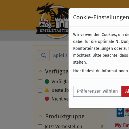
Cookie-Einstellunge
Wir verwenden Cookies, um dei
Kostenloser Versand 
dabei für die optimale Nutzun
Komforteinstellungen oder zur
Nam
möchtest. Bitte beachte, dass
stehen.
Verfügbarkeit
Hier findest du Informationen
Verfügbar
Bestellbar
Präferenzen wählen
A
Nicht verfügbar
Produktgruppe
My Fav
Jetzt Vorbestellen
0