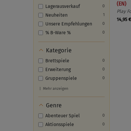
(EN)
Lagerausverkauf
0
Play F
Neuheiten
1
14,95 €
Unsere Empfehlungen
0
% B-Ware %
0
Kategorie
Brettspiele
0
Erweiterung
0
Gruppenspiele
0
Mehr anzeigen
Genre
Abenteuer Spiel
0
Aktionsspiele
0