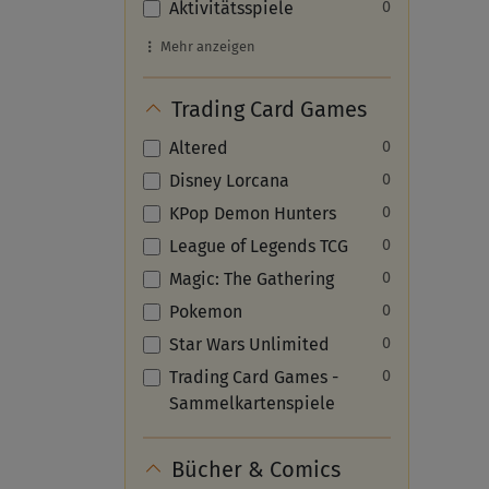
Aktivitätsspiele
0
Mehr anzeigen
Trading Card Games
Altered
0
Disney Lorcana
0
KPop Demon Hunters
0
League of Legends TCG
0
Magic: The Gathering
0
Pokemon
0
Star Wars Unlimited
0
Trading Card Games -
0
Sammelkartenspiele
Bücher & Comics