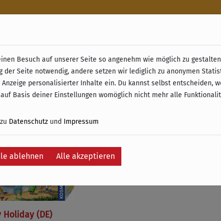
n
nen Besuch auf unserer Seite so angenehm wie möglich zu gestalten.
& Retoure ab 49 € (innerhalb Deutschlands)
g der Seite notwendig, andere setzen wir lediglich zu anonymen Statis
 Anzeige personalisierter Inhalte ein. Du kannst selbst entscheiden, 
e
 auf Basis deiner Einstellungen womöglich nicht mehr alle Funktionali
 zu
Datenschutz
und
Impressum
lle ablehnen
Alle akzeptieren
 Holiday (DE)