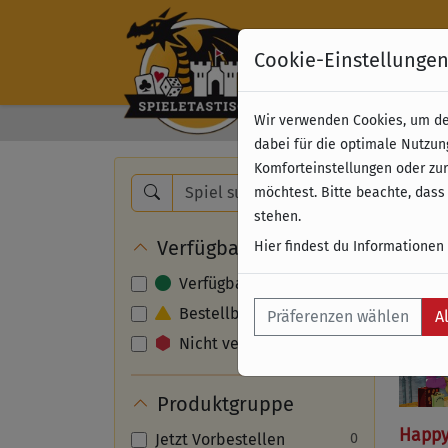
Cookie-Einstellunge
Wir verwenden Cookies, um dei
Kostenloser Versand 
dabei für die optimale Nutzun
Komforteinstellungen oder zur
Nam
möchtest. Bitte beachte, dass
stehen.
Verfügbarkeit
Hier findest du Informationen
Verfügbar
Bestellbar
Präferenzen wählen
A
Nicht verfügbar
Produktgruppe
Happy
Jetzt Vorbestellen
0