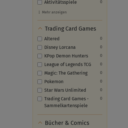
Aktivitätsspiele
0
Mehr anzeigen
Trading Card Games
Altered
0
Disney Lorcana
0
KPop Demon Hunters
0
League of Legends TCG
0
Magic: The Gathering
0
Pokemon
0
Star Wars Unlimited
0
Trading Card Games -
0
Sammelkartenspiele
Bücher & Comics