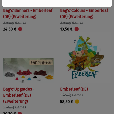
Bag’o’Banners - Emberleaf
Bag’o’Colours - Emberleaf
(DE) (Erweiterung)
(DE) (Erweiterung)
Skellig Games
Skellig Games
24,30 €
13,50 €
Bag’o’Upgrades -
Emberleaf (DE)
Emberleaf (DE)
Skellig Games
(Erweiterung)
58,50 €
Skellig Games
20,70 €