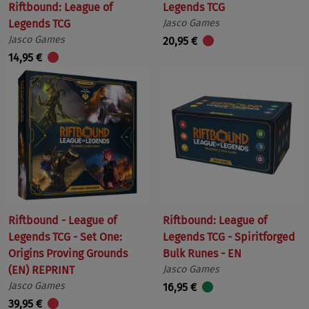
Riftbound: League of
Legends TCG
Legends TCG
Jasco Games
Jasco Games
20,95 €
14,95 €
Riftbound - League of
Riftbound: League of
Legends TCG - Set One:
Legends TCG - Spiritforged
Origins Proving Grounds
Bulk Runes - EN
(EN) REPRINT
Jasco Games
Jasco Games
16,95 €
39,95 €