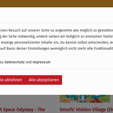
n
nen Besuch auf unserer Seite so angenehm wie möglich zu gestalten.
& Retoure ab 49 € (innerhalb Deutschlands)
g der Seite notwendig, andere setzen wir lediglich zu anonymen Statis
 Anzeige personalisierter Inhalte ein. Du kannst selbst entscheiden, 
e
 auf Basis deiner Einstellungen womöglich nicht mehr alle Funktionali
 zu
Datenschutz
und
Impressum
lle ablehnen
Alle akzeptieren
 A Space Odyssey - The
Smurfs' Hidden Village (E