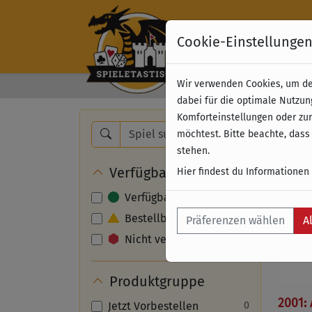
Cookie-Einstellunge
Wir verwenden Cookies, um dei
Kostenloser Versand 
dabei für die optimale Nutzun
Komforteinstellungen oder zur
Nam
möchtest. Bitte beachte, dass
stehen.
Verfügbarkeit
Hier findest du Informationen
Verfügbar
Bestellbar
Präferenzen wählen
A
Nicht verfügbar
Produktgruppe
2001:
Jetzt Vorbestellen
0