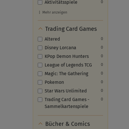
Aktivitätsspiele
0
Mehr anzeigen
Trading Card Games
Altered
0
Disney Lorcana
0
KPop Demon Hunters
0
League of Legends TCG
0
Magic: The Gathering
0
Pokemon
0
Star Wars Unlimited
0
Trading Card Games -
0
Sammelkartenspiele
Bücher & Comics