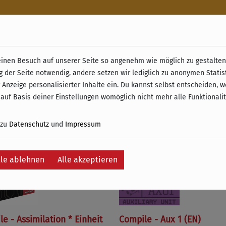
n
nen Besuch auf unserer Seite so angenehm wie möglich zu gestalten.
& Retoure ab 49 € (innerhalb Deutschlands)
g der Seite notwendig, andere setzen wir lediglich zu anonymen Statis
 Anzeige personalisierter Inhalte ein. Du kannst selbst entscheiden, 
e
 auf Basis deiner Einstellungen womöglich nicht mehr alle Funktionali
 zu
Datenschutz
und
Impressum
lle ablehnen
Alle akzeptieren
e - Assimilation * Einheit
Compile - Aux 1 (EN)