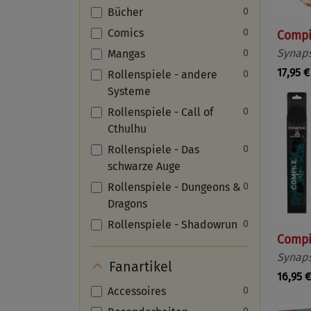
Bücher
0
Comics
0
Compi
Synap
Mangas
0
17,95 €
Rollenspiele - andere
0
Systeme
Rollenspiele - Call of
0
Cthulhu
Rollenspiele - Das
0
schwarze Auge
Rollenspiele - Dungeons &
0
Dragons
Rollenspiele - Shadowrun
0
Compi
Synap
Fanartikel
16,95 €
Accessoires
0