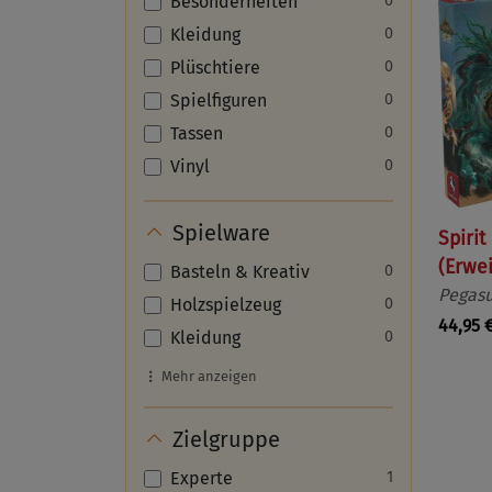
Besonderheiten
0
Kleidung
0
Plüschtiere
0
Spielfiguren
0
Tassen
0
Vinyl
0
Spielware
Spirit
(Erwe
Basteln & Kreativ
0
Pegasu
Holzspielzeug
0
44,95 
Kleidung
0
Mehr anzeigen
Zielgruppe
Experte
1