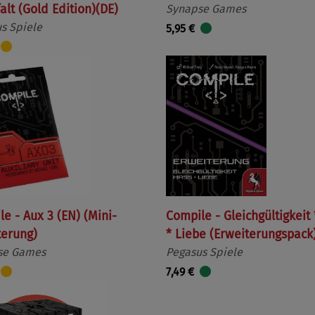
falt (Gold Edition)(DE)
Synapse Games
s Spiele
5,95 €
e - Aux 3 (EN) (Mini-
Compile - Gleichgültigkeit
terung)
* Liebe (Erweiterungspack
se Games
Pegasus Spiele
7,49 €