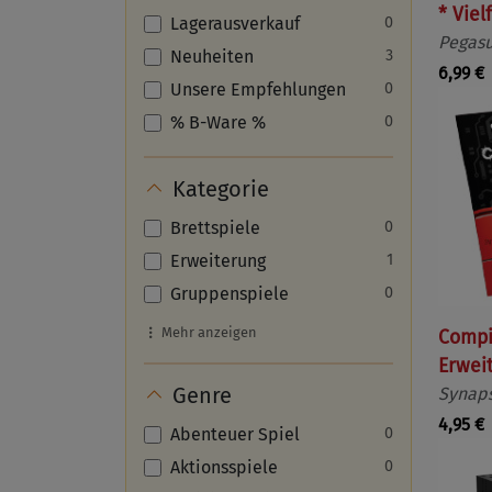
* Viel
Lagerausverkauf
0
Pegasu
Neuheiten
3
6,99 €
Unsere Empfehlungen
0
% B-Ware %
0
Kategorie
Brettspiele
0
Erweiterung
1
Gruppenspiele
0
Mehr anzeigen
Compil
Erwei
Genre
Synap
4,95 €
Abenteuer Spiel
0
Aktionsspiele
0