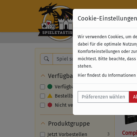
Cookie-Einstellunge
Wir verwenden Cookies, um dei
Kostenloser Versand 
dabei für die optimale Nutzun
Komforteinstellungen oder zur
Nam
möchtest. Bitte beachte, dass
stehen.
Verfügbarkeit
Hier findest du Informationen
Verfügbar
Bestellbar
Präferenzen wählen
A
Nicht verfügbar
Produktgruppe
Compil
Jetzt Vorbestellen
3