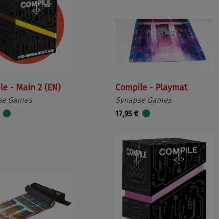
le - Main 2 (EN)
Compile - Playmat
se Games
Synapse Games
17,95 €