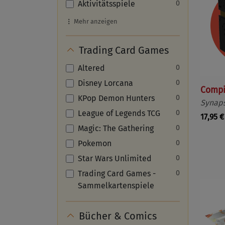
Aktivitätsspiele
0
Mehr anzeigen
Trading Card Games
Altered
0
Disney Lorcana
0
Compi
KPop Demon Hunters
0
Synap
League of Legends TCG
0
17,95 €
Magic: The Gathering
0
Pokemon
0
Star Wars Unlimited
0
Trading Card Games -
0
Sammelkartenspiele
Bücher & Comics