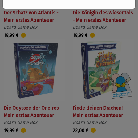
Der Schatz von Atlantis -
Die Königin des Wiesentals
Mein erstes Abenteuer
- Mein erstes Abenteuer
Board Game Box
Board Game Box
19,99 €
19,99 €
Die Odyssee der Oneiros -
Finde deinen Drachen! -
Mein erstes Abenteuer
Mein erstes Abenteuer
Board Game Box
Board Game Box
19,99 €
22,00 €