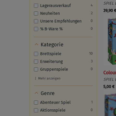
SPIEL 
Lagerausverkauf
4
39,90 
Neuheiten
2
Unsere Empfehlungen
0
% B-Ware %
0
Kategorie
Brettspiele
10
Erweiterung
3
Gruppenspiele
0
Colour
Mehr anzeigen
SPIEL 
5,00 €
Genre
Abenteuer Spiel
1
Aktionsspiele
0