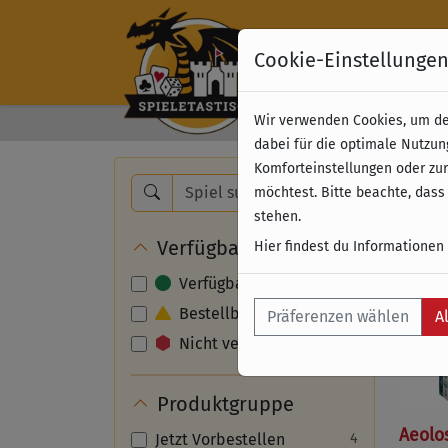
Cookie-Einstellunge
Wir verwenden Cookies, um dei
Kostenloser Versand 
dabei für die optimale Nutzun
Komforteinstellungen oder zur
Nam
möchtest. Bitte beachte, dass
stehen.
Verfügbarkeit
Hier findest du Informationen
Verfügbar
Bestellbar
Präferenzen wählen
A
Nicht verfügbar
Produktgruppe
Aeolo
Jetzt Vorbestellen
4