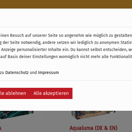
n
nen Besuch auf unserer Seite so angenehm wie möglich zu gestalten.
& Retoure ab 49 € (innerhalb Deutschlands)
g der Seite notwendig, andere setzen wir lediglich zu anonymen Statis
 Anzeige personalisierter Inhalte ein. Du kannst selbst entscheiden, 
e
 auf Basis deiner Einstellungen womöglich nicht mehr alle Funktionali
 zu
Datenschutz
und
Impressum
lle ablehnen
Alle akzeptieren
s
Aqualuma (DE & EN)