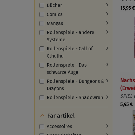
Bücher
0
15,95 €
Comics
0
Mangas
0
Rollenspiele - andere
0
Systeme
Rollenspiele - Call of
0
Cthulhu
Rollenspiele - Das
0
schwarze Auge
Nachs
Rollenspiele - Dungeons &
0
(Erwe
Dragons
SPIEL 
Rollenspiele - Shadowrun
0
5,95 €
Fanartikel
Accessoires
0