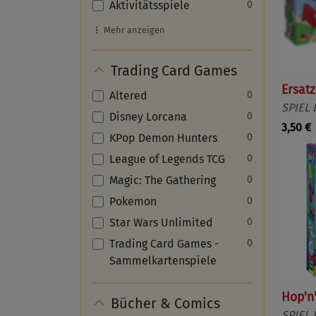
Aktivitätsspiele
0
Mehr anzeigen
Trading Card Games
Ersatz
Altered
0
SPIEL 
Disney Lorcana
0
3,50 €
KPop Demon Hunters
0
League of Legends TCG
0
Magic: The Gathering
0
Pokemon
0
Star Wars Unlimited
0
Trading Card Games -
0
Sammelkartenspiele
Hop'n'
Bücher & Comics
SPIEL 