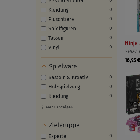
Besonderheiten
0
Kleidung
0
Plüschtiere
0
Spielfiguren
0
Tassen
0
Ninja
Vinyl
0
SPIEL 
16,95 €
Spielware
Basteln & Kreativ
0
Holzspielzeug
0
Kleidung
0
Mehr anzeigen
Zielgruppe
Experte
0