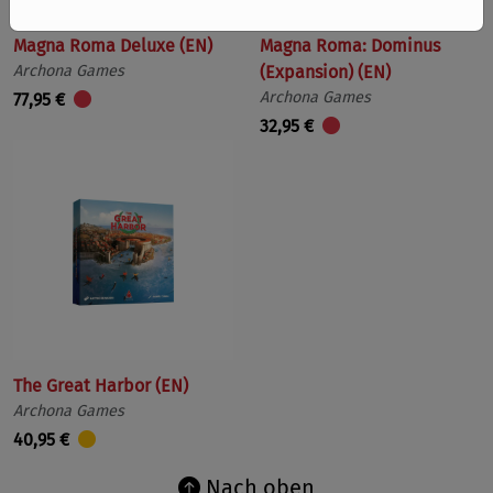
Magna Roma Deluxe (EN)
Magna Roma: Dominus
Archona Games
(Expansion) (EN)
Archona Games
77,95 €
32,95 €
The Great Harbor (EN)
Archona Games
40,95 €
Nach oben