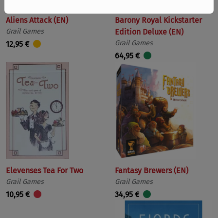
Aliens Attack (EN)
Barony Royal Kickstarter
Grail Games
Edition Deluxe (EN)
Grail Games
12,95 €
64,95 €
Elevenses Tea For Two
Fantasy Brewers (EN)
Grail Games
Grail Games
10,95 €
34,95 €