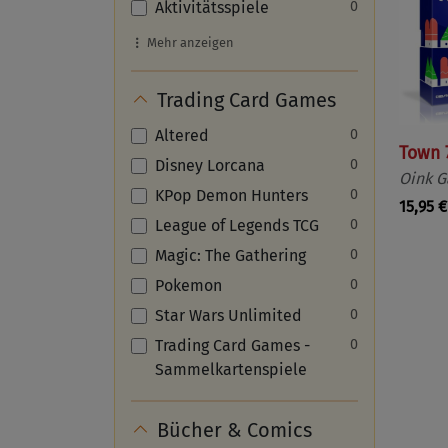
Aktivitätsspiele
0
Mehr anzeigen
Trading Card Games
Altered
0
Town 7
Disney Lorcana
0
Oink 
KPop Demon Hunters
0
15,95 €
League of Legends TCG
0
Magic: The Gathering
0
Pokemon
0
Star Wars Unlimited
0
Trading Card Games -
0
Sammelkartenspiele
Bücher & Comics