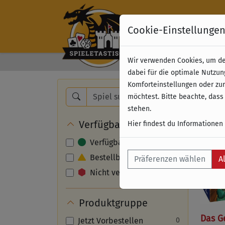
Cookie-Einstellunge
Wir verwenden Cookies, um dei
Kostenloser Versand 
dabei für die optimale Nutzun
Komforteinstellungen oder zur
Nam
möchtest. Bitte beachte, dass
stehen.
Verfügbarkeit
Hier findest du Informationen
Verfügbar
Bestellbar
Präferenzen wählen
A
Nicht verfügbar
Produktgruppe
Das G
Jetzt Vorbestellen
0