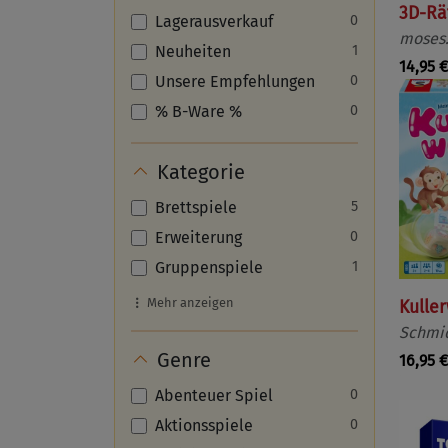
3D-Rä
Lagerausverkauf
0
moses.
Neuheiten
1
14,95 €
Unsere Empfehlungen
0
% B-Ware %
0
Kategorie
Brettspiele
5
Erweiterung
0
Gruppenspiele
1
Mehr anzeigen
Kuller
Schmid
Genre
16,95 €
Abenteuer Spiel
0
Aktionsspiele
0