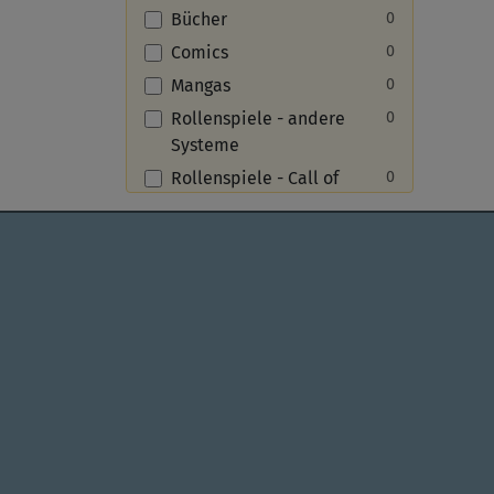
Bücher
0
Comics
0
Mangas
0
Rollenspiele - andere
0
Systeme
Rollenspiele - Call of
0
Cthulhu
Rollenspiele - Das
0
KUNDENSERVICE
SPIEL
schwarze Auge
spieletastisch.de
Rollenspiele - Dungeons &
0
marvel services GmbH
Unser 
Dragons
Newsle
Telefon
07031 41069-50
Versan
Rollenspiele - Shadowrun
0
(Mo - Fr 13:00 - 16:00 Uhr)
Kosten
service@spieletastisch.de
Partne
Fanartikel
Kontakt
Über u
Accessoires
0
AGB
/