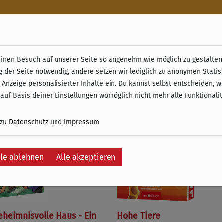
n
nen Besuch auf unserer Seite so angenehm wie möglich zu gestalten.
& Retoure ab 49 € (innerhalb Deutschlands)
g der Seite notwendig, andere setzen wir lediglich zu anonymen Statis
 Anzeige personalisierter Inhalte ein. Du kannst selbst entscheiden, 
e
 auf Basis deiner Einstellungen womöglich nicht mehr alle Funktionali
 zu
Datenschutz
und
Impressum
lle ablehnen
Alle akzeptieren
eheimnisvolle Haus - Ein
Hohe Tiere