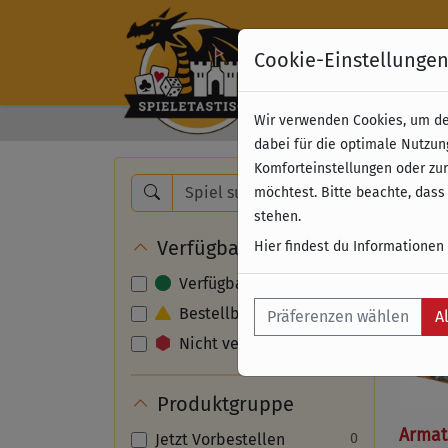
Cookie-Einstellunge
Wir verwenden Cookies, um dei
Kostenloser Versand 
dabei für die optimale Nutzun
Komforteinstellungen oder zur
Nam
möchtest. Bitte beachte, dass
stehen.
Verfügbarkeit
Hier findest du Informationen
Verfügbar
Bestellbar
Präferenzen wählen
A
Nicht verfügbar
Produktgruppe
Armata
Jetzt Vorbestellen
0