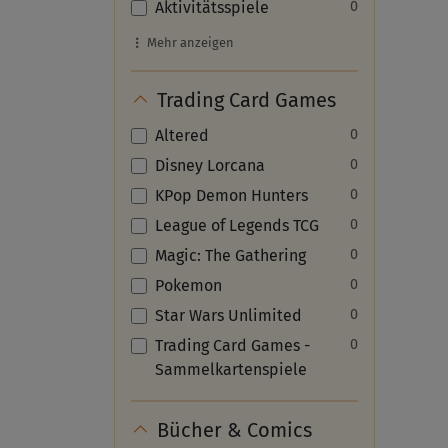
Aktivitätsspiele
0
Mehr anzeigen
Trading Card Games
Altered
0
Disney Lorcana
0
KPop Demon Hunters
0
League of Legends TCG
0
Magic: The Gathering
0
Pokemon
0
Star Wars Unlimited
0
Trading Card Games -
0
Sammelkartenspiele
Bücher & Comics