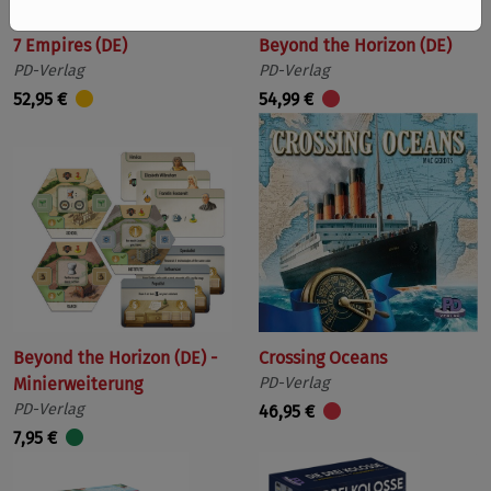
7 Empires (DE)
Beyond the Horizon (DE)
PD-Verlag
PD-Verlag
52,95 €
54,99 €
Beyond the Horizon (DE) -
Crossing Oceans
Minierweiterung
PD-Verlag
PD-Verlag
46,95 €
7,95 €